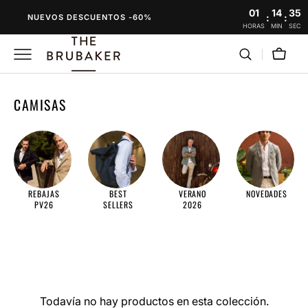
SALTAR
01
14
35
:
:
NUEVOS DESCUENTOS -60%
AL
HORAS
MIN
SEC
CONTENIDO
Carro
RECOPILACIÓN:
CAMISAS
REBAJAS
BEST
VERANO
NOVEDADES
PV26
SELLERS
2026
Todavía no hay productos en esta colección.