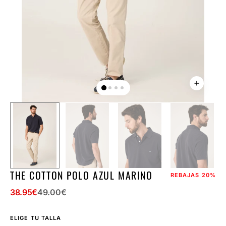
la
vista
de
galería
THE COTTON POLO AZUL MARINO
REBAJAS
20%
38.95
€
49.00
€
Precio
Precio
de
regular
ELIGE TU TALLA
venta