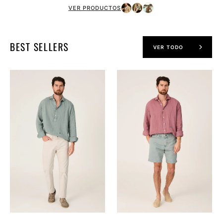
VER PRODUCTOS
BEST SELLERS
VER TODO
The
The
Lino
Lino
Polera
Camisa
Verde
Grana
Formentor
Navarrete