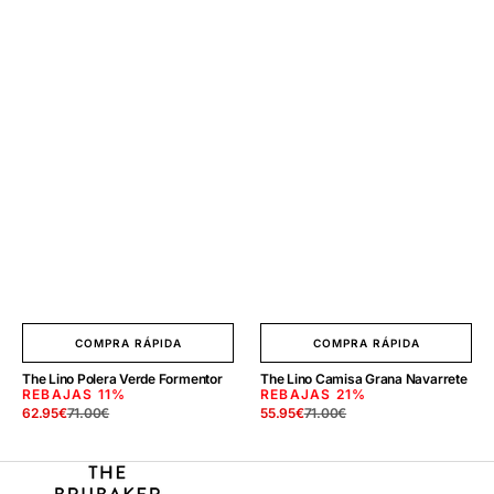
COMPRA RÁPIDA
COMPRA RÁPIDA
The Lino Polera Verde Formentor
The Lino Camisa Grana Navarrete
REBAJAS
11%
REBAJAS
21%
62.95
€
71.00
€
55.95
€
71.00
€
Precio
Precio
Precio
Precio
de
regular
de
regular
venta
venta