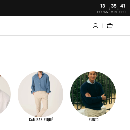
13
35
41
:
:
HORAS
MIN
SEC
Carro
CAMISAS PIQUÉ
PUNTO