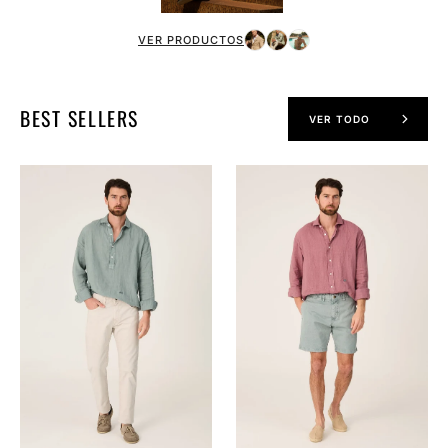
VER PRODUCTOS
BEST SELLERS
VER TODO
The
The
Lino
Lino
Polera
Camisa
Verde
Grana
Formentor
Navarrete