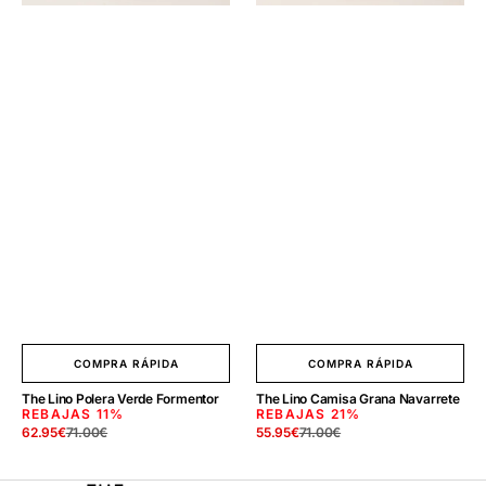
COMPRA RÁPIDA
COMPRA RÁPIDA
The Lino Polera Verde Formentor
The Lino Camisa Grana Navarrete
REBAJAS
11%
REBAJAS
21%
62.95
€
71.00
€
55.95
€
71.00
€
Precio
Precio
Precio
Precio
de
regular
de
regular
venta
venta