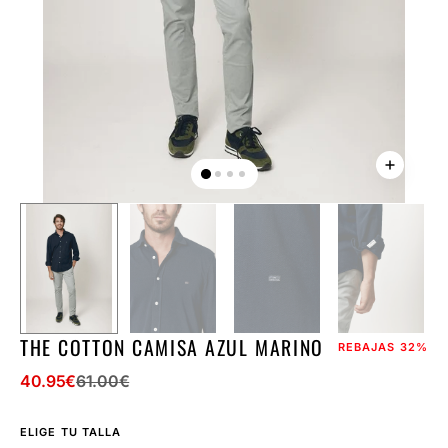
la
vista
de
galería
THE COTTON CAMISA AZUL MARINO
REBAJAS
32%
40.95
€
61.00
€
Precio
Precio
de
regular
ELIGE TU TALLA
venta