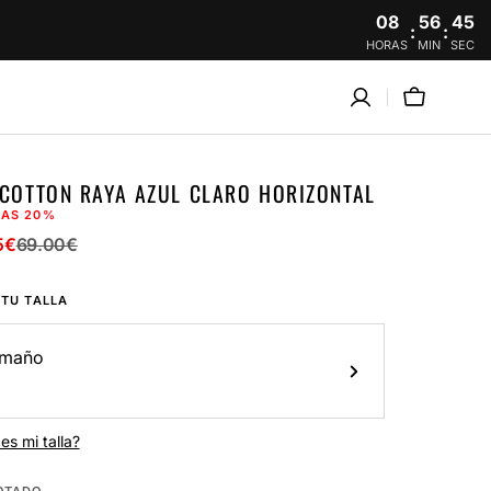
08
56
44
:
:
HORAS
MIN
SEC
Carro
 COTTON RAYA AZUL CLARO HORIZONTAL
JAS
20%
5
€
69.00
€
o
o
ar
 TU TALLA
a
maño
es mi talla?
OTADO