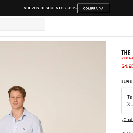
NUEVOS DESCUENTOS -60%
COMPRA YA
THE
REBA
54.9
Preci
Preci
de
regul
ELIGE
vent
Ta
XL
¿Cuál 
AG