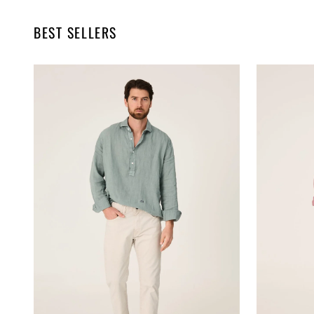
BEST SELLERS
The
The
Lino
Lino
Polera
Camisa
Verde
Grana
Formentor
Navarrete