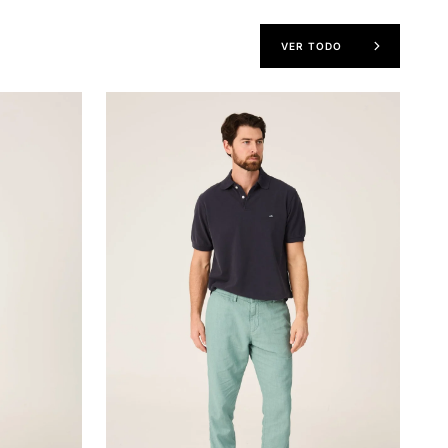
VER TODO
The
Chino
Lino
Verde
Formentor