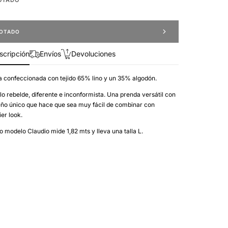
OTADO
scripción
Envíos
Devoluciones
Abrir
 confeccionada con tejido 65% lino y un 35% algodón.
el
medio
lo rebelde, diferente e inconformista. Una prenda versátil con
2
eño único que hace que sea muy fácil de combinar con
en
er look.
la
vista
de
 modelo Claudio mide 1,82 mts y lleva una talla L.
galería