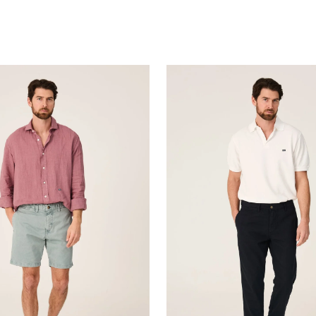
The
Chino
Lino
Azul
Marino