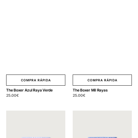
COMPRA RÁPIDA
COMPRA RÁPIDA
The Boxer Azul Raya Verde
The Boxer Mil Rayas
Precio
25.00
€
Precio
25.00
€
regular
regular
The
The
Boxer
Boxer
Raya
Azul
Candela
Topos