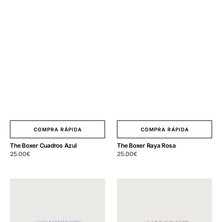
COMPRA RÁPIDA
COMPRA RÁPIDA
The Boxer Cuadros Azul
The Boxer Raya Rosa
Precio
25.00
€
Precio
25.00
€
regular
regular
The
The
Boxer
Boxer
Raya
Flor
Celeste
Rosa