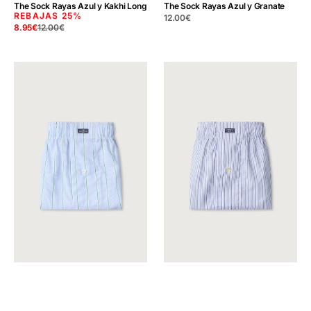
The Sock Rayas Azul y Kakhi Long
The Sock Rayas Azul y Granate
REBAJAS
25%
Precio
12.00
€
8.95
€
12.00
€
regular
Precio
Precio
de
regular
venta
The
The
Boxer
Boxer
Azul
Mil
Raya
Rayas
Verde