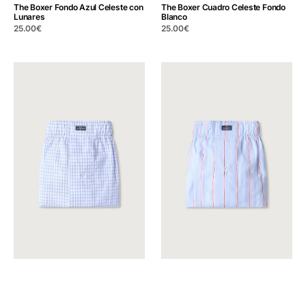
The Boxer Fondo Azul Celeste con
The Boxer Cuadro Celeste Fondo
Lunares
Blanco
Precio
25.00
€
Precio
25.00
€
regular
regular
The
The
Boxer
Boxer
Cuadros
Raya
Azul
Rosa