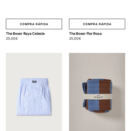
COMPRA RÁPIDA
COMPRA RÁPIDA
The Boxer Raya Celeste
The Boxer Flor Rosa
Precio
25.00
€
Precio
25.00
€
regular
regular
The
The
Boxer
Sock
Raya
Rayas
Roja
Azul
y
y
Blanco
Camel
Long