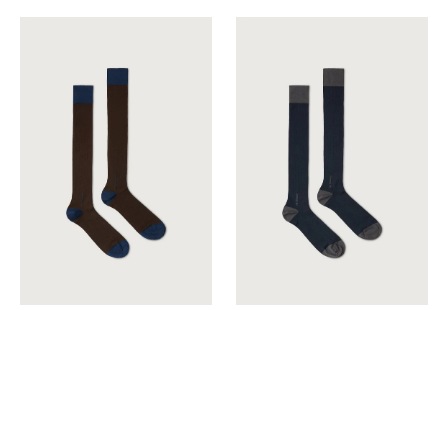
The
The
Sock
Sock
Marrón
Azul
Cofete
Marino
Long
Long