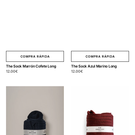
COMPRA RÁPIDA
COMPRA RÁPIDA
The Sock Marrón Cofete Long
The Sock Azul Marino Long
Precio
12.00
€
Precio
12.00
€
regular
regular
The
The
Sock
Sock
Hilo
Hilo
Escocia
Escocia
Marino
Grana
Long
Long