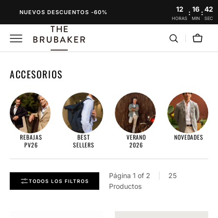
SALTAR
12
16
41
:
:
NUEVOS DESCUENTOS -60%
AL
HORAS
MIN
SEC
CONTENIDO
Carro
RECOPILACIÓN:
ACCESORIOS
REBAJAS
BEST
VERANO
NOVEDADES
PV26
SELLERS
2026
Página
1
of
2
|
25
TODOS LOS FILTROS
Productos
The
The