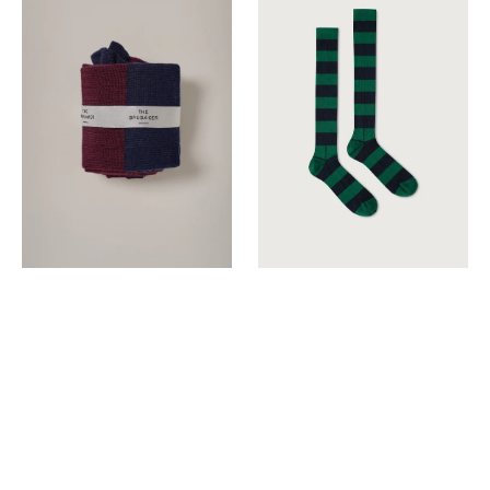
Canale
Rayas
Grana
Azul
Duero
y
Verde
Long