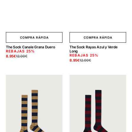
COMPRA RÁPIDA
COMPRA RÁPIDA
The Sock Canale Grana Duero
The Sock Rayas Azul y Verde
REBAJAS
25%
Long
REBAJAS
25%
8.95
€
12.00
€
Precio
Precio
8.95
€
12.00
€
Precio
Precio
de
regular
de
regular
venta
venta
The
The
Sock
Sock
Rayas
Rayas
Azul
Azul
y
y
Kakhi
Granate
Long