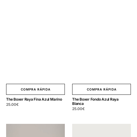
COMPRA RÁPIDA
COMPRA RÁPIDA
The Boxer Raya Fina Azul Marino
The Boxer Fondo Azul Raya
Blanca
Precio
25.00
€
Precio
25.00
€
regular
regular
The
The
Sock
Sock