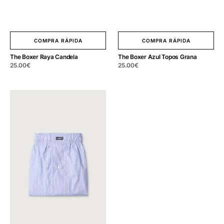
COMPRA RÁPIDA
COMPRA RÁPIDA
The Boxer Raya Candela
The Boxer Azul Topos Grana
Precio
25.00
€
Precio
25.00
€
regular
regular
The
Boxer
Azul
Raya
Grana