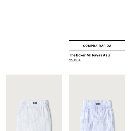
COMPRA RÁPIDA
The Boxer Mil Rayas Azul
Precio
25.00
€
regular
The
The
Boxer
Boxer
Fondo
Cuadro
Azul
Celeste
Celeste
Fondo
con
Blanco
Lunares