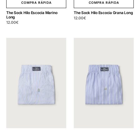
COMPRA RÁPIDA
COMPRA RÁPIDA
The Sock Hilo Escocia Marino
The Sock Hilo Escocia Grana Long
Long
Precio
12.00
€
Precio
12.00
€
regular
regular
The
The
Boxer
Boxer
Raya
Fondo
Fina
Azul
Azul
Raya
Marino
Blanca