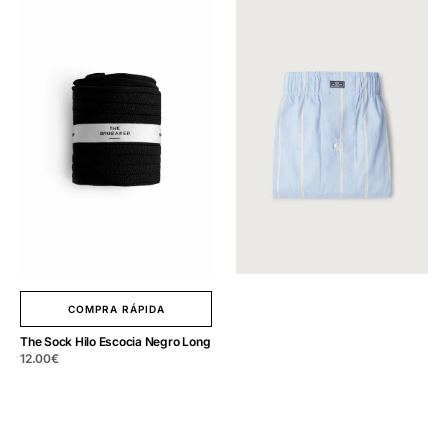
Sock
Boxer
Hilo
Mil
Escocia
Rayas
Negro
Azul
Long
COMPRA RÁPIDA
The Sock Hilo Escocia Negro Long
Precio
12.00
€
regular