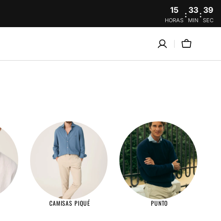
15
33
39
:
:
HORAS
MIN
SEC
Carro
CAMISAS PIQUÉ
PUNTO