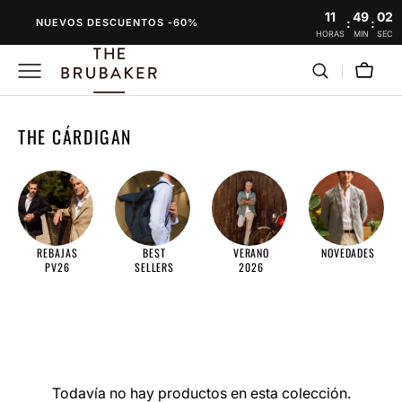
SALTAR
11
49
01
:
:
NUEVOS DESCUENTOS -60%
AL
HORAS
MIN
SEC
CONTENIDO
Carro
RECOPILACIÓN:
THE CÁRDIGAN
REBAJAS
BEST
VERANO
NOVEDADES
PV26
SELLERS
2026
Todavía no hay productos en esta colección.