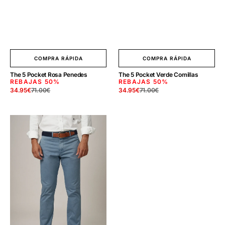
COMPRA RÁPIDA
COMPRA RÁPIDA
The 5 Pocket Rosa Penedes
The 5 Pocket Verde Comillas
REBAJAS
50%
REBAJAS
50%
34.95
€
71.00
€
34.95
€
71.00
€
Precio
Precio
Precio
Precio
de
regular
de
regular
venta
venta
The
Chino
Azul
Acero