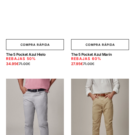
COMPRA RÁPIDA
COMPRA RÁPIDA
The 5 Pocket Azul Hielo
The 5 Pocket Azul Marín
REBAJAS
50%
REBAJAS
60%
34.95
€
71.00
€
27.95
€
71.00
€
Precio
Precio
Precio
Precio
de
regular
de
regular
venta
venta
The
The
5
5
Pocket
Pocket
Azul
Beige
Pastel
Corrubedo