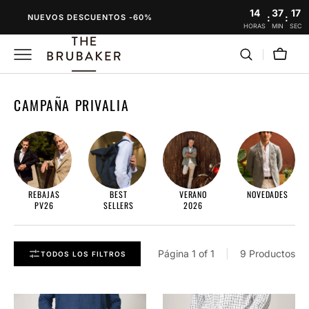
SALTAR
14
37
17
:
:
NUEVOS DESCUENTOS -60%
AL
HORAS
MIN
SEC
CONTENIDO
Carro
RECOPILACIÓN:
CAMPAÑA PRIVALIA
REBAJAS
BEST
VERANO
NOVEDADES
PV26
SELLERS
2026
Página
1
of
1
|
9
Productos
TODOS LOS FILTROS
The
The