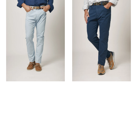
5
5
Pocket
Pocket
Azul
Azul
Hielo
Marín