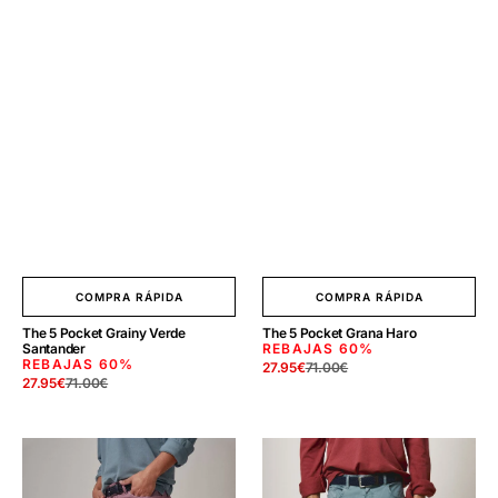
COMPRA RÁPIDA
COMPRA RÁPIDA
The 5 Pocket Grainy Verde
The 5 Pocket Grana Haro
Santander
REBAJAS
60%
REBAJAS
60%
27.95
€
71.00
€
Precio
Precio
27.95
€
71.00
€
Precio
Precio
de
regular
de
regular
venta
venta
The
The
5
5