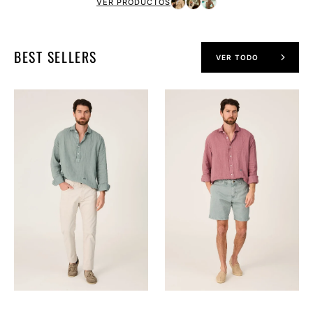
VER PRODUCTOS
BEST SELLERS
VER TODO
The
The
Lino
Lino
Polera
Camisa
Verde
Grana
Formentor
Navarrete