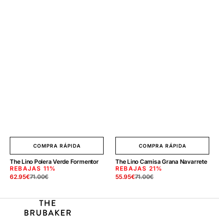
COMPRA RÁPIDA
COMPRA RÁPIDA
The Lino Polera Verde Formentor
The Lino Camisa Grana Navarrete
REBAJAS
11%
REBAJAS
21%
62.95
€
71.00
€
55.95
€
71.00
€
Precio
Precio
Precio
Precio
de
regular
de
regular
venta
venta