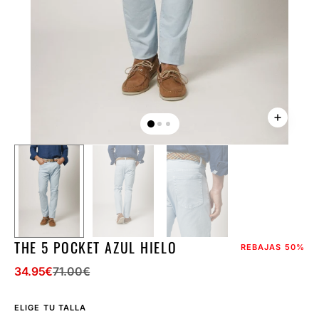
la
vista
de
galería
THE 5 POCKET AZUL HIELO
REBAJAS
50%
34.95
€
71.00
€
Precio
Precio
de
regular
ELIGE TU TALLA
venta