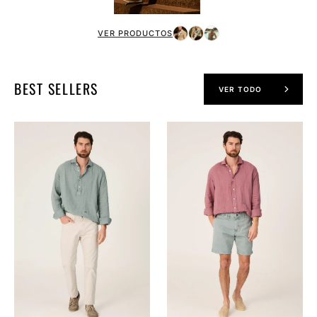
VER PRODUCTOS
BEST SELLERS
VER TODO
The
The
Lino
Lino
Polera
Camisa
Verde
Grana
Formentor
Navarrete