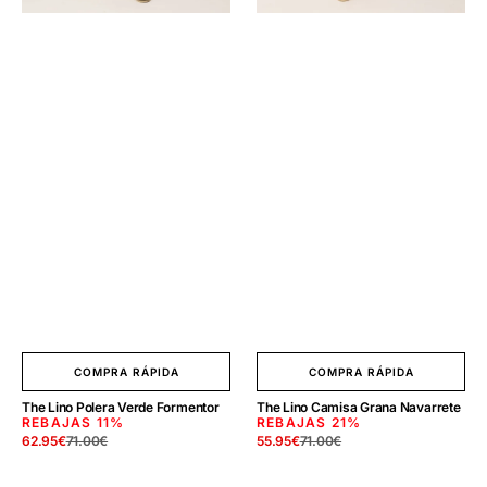
COMPRA RÁPIDA
COMPRA RÁPIDA
The Lino Polera Verde Formentor
The Lino Camisa Grana Navarrete
REBAJAS
11%
REBAJAS
21%
62.95
€
71.00
€
55.95
€
71.00
€
Precio
Precio
Precio
Precio
de
regular
de
regular