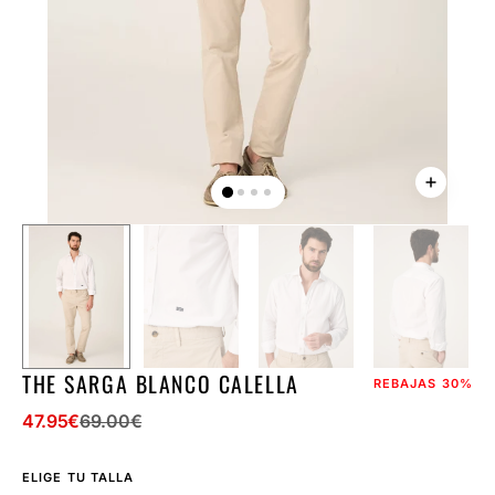
la
vista
de
galería
THE SARGA BLANCO CALELLA
REBAJAS
30%
47.95
€
69.00
€
Precio
Precio
de
regular
ELIGE TU TALLA
venta