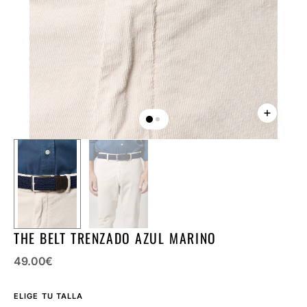
la
vista
de
galería
THE BELT TRENZADO AZUL MARINO
Precio
49.00
€
regular
ELIGE TU TALLA