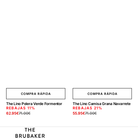
COMPRA RÁPIDA
COMPRA RÁPIDA
The Lino Polera Verde Formentor
The Lino Camisa Grana Navarrete
REBAJAS
11%
REBAJAS
21%
62.95
€
71.00
€
55.95
€
71.00
€
Precio
Precio
Precio
Precio
de
regular
de
regular
venta
venta