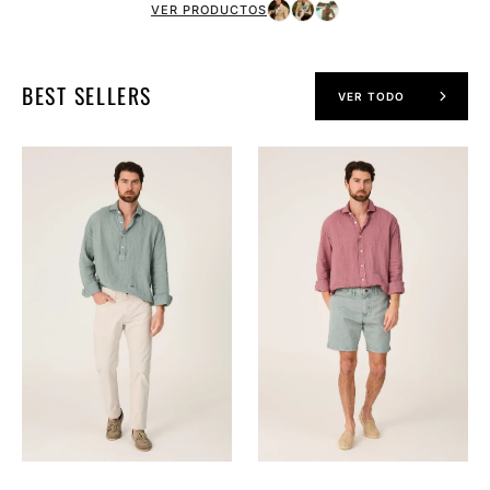
VER PRODUCTOS
BEST SELLERS
VER TODO
The
The
Lino
Lino
Polera
Camisa
Verde
Grana
Formentor
Navarrete