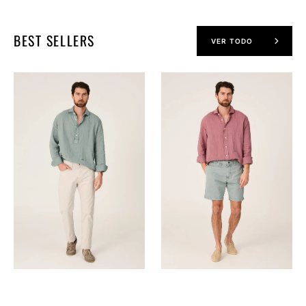
BEST SELLERS
VER TODO
The
The
Lino
Lino
Polera
Camisa
Verde
Grana
Formentor
Navarrete