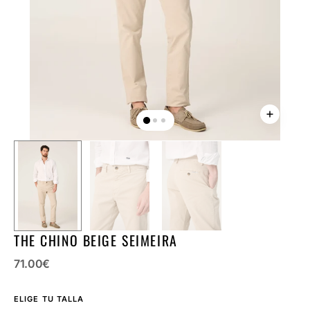
la
vista
de
galería
THE CHINO BEIGE SEIMEIRA
Precio
71.00
€
regular
ELIGE TU TALLA