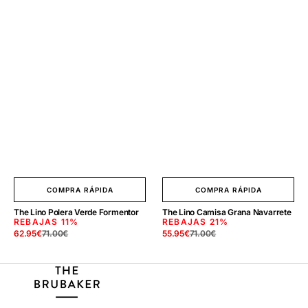
COMPRA RÁPIDA
COMPRA RÁPIDA
The Lino Polera Verde Formentor
The Lino Camisa Grana Navarrete
REBAJAS
11%
REBAJAS
21%
62.95
€
71.00
€
55.95
€
71.00
€
Precio
Precio
Precio
Precio
de
regular
de
regular
venta
venta