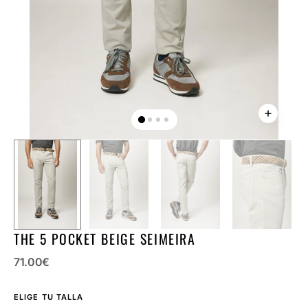
la
vista
de
galería
THE 5 POCKET BEIGE SEIMEIRA
Precio
71.00
€
regular
ELIGE TU TALLA