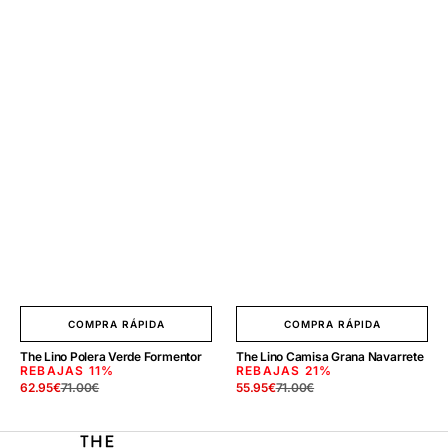
COMPRA RÁPIDA
COMPRA RÁPIDA
The Lino Polera Verde Formentor
The Lino Camisa Grana Navarrete
REBAJAS
11%
REBAJAS
21%
62.95
€
71.00
€
55.95
€
71.00
€
Precio
Precio
Precio
Precio
de
regular
de
regular
venta
venta