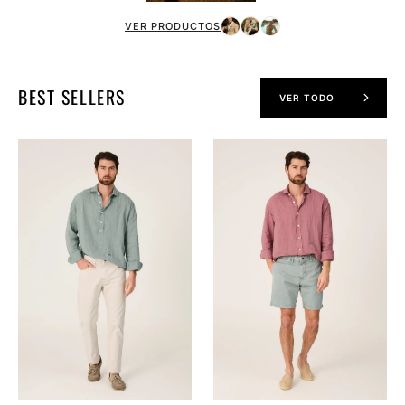
VER PRODUCTOS
BEST SELLERS
VER TODO
The
The
Lino
Lino
Polera
Camisa
Verde
Grana
Formentor
Navarrete