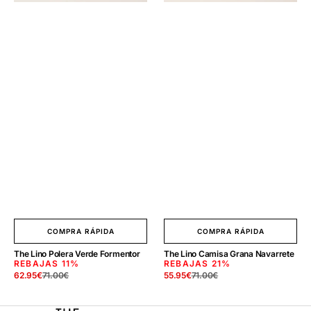
COMPRA RÁPIDA
COMPRA RÁPIDA
The Lino Polera Verde Formentor
The Lino Camisa Grana Navarrete
REBAJAS
11%
REBAJAS
21%
62.95
€
71.00
€
55.95
€
71.00
€
Precio
Precio
Precio
Precio
de
regular
de
regular
venta
venta