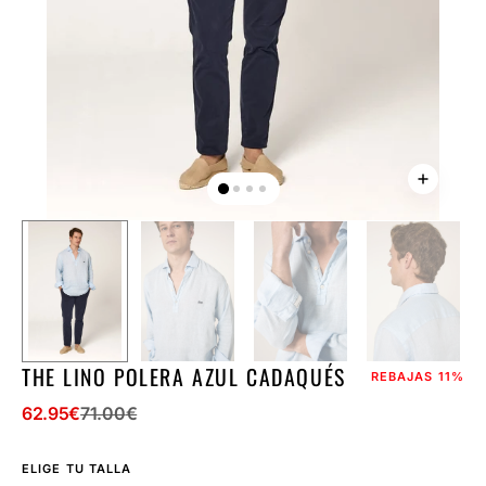
la
vista
de
galería
THE LINO POLERA AZUL CADAQUÉS
REBAJAS
11%
62.95
€
71.00
€
Precio
Precio
de
regular
ELIGE TU TALLA
venta