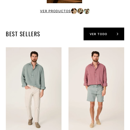
VER PRODUCTOS
BEST SELLERS
VER TODO
The
The
Lino
Lino
Polera
Camisa
Verde
Grana
Formentor
Navarrete