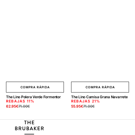
COMPRA RÁPIDA
COMPRA RÁPIDA
The Lino Polera Verde Formentor
The Lino Camisa Grana Navarrete
REBAJAS
11%
REBAJAS
21%
62.95
€
71.00
€
55.95
€
71.00
€
Precio
Precio
Precio
Precio
de
regular
de
regular
venta
venta