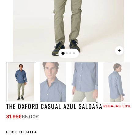
la
vista
de
galería
THE OXFORD CASUAL AZUL SALDAÑA
REBAJAS
50%
31.95
€
65.00
€
Precio
Precio
de
regular
ELIGE TU TALLA
venta