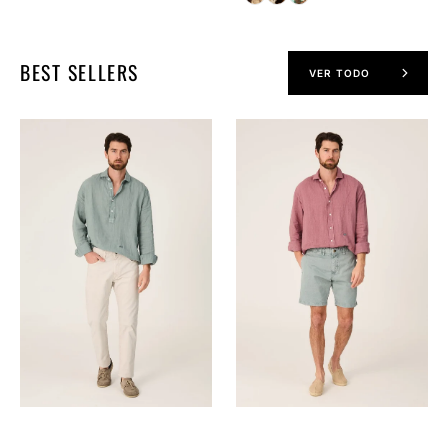
BEST SELLERS
VER TODO
The
The
Lino
Lino
Polera
Camisa
Verde
Grana
Formentor
Navarrete