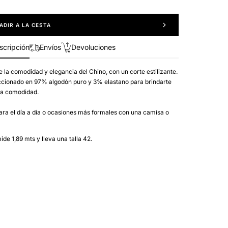
ADIR A LA CESTA
scripción
Envíos
Devoluciones
 la comodidad y elegancia del Chino, con un corte estilizante.
Abrir
cionado en 97% algodón puro y 3% elastano para brindarte
el
a comodidad.
medio
2
en
para el día a día o ocasiones más formales con una camisa o
la
vista
de
galería
de 1,89 mts y lleva una talla 42.