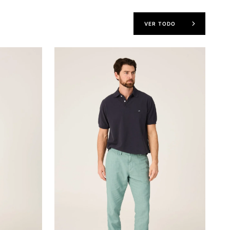
VER TODO
The
Chino
Lino
Verde
Formentor