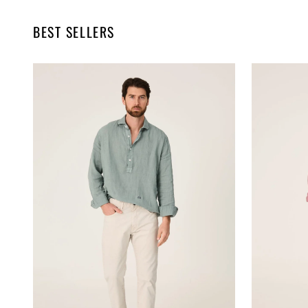
BEST SELLERS
The
The
Lino
Lino
Polera
Camisa
Verde
Grana
Formentor
Navarrete