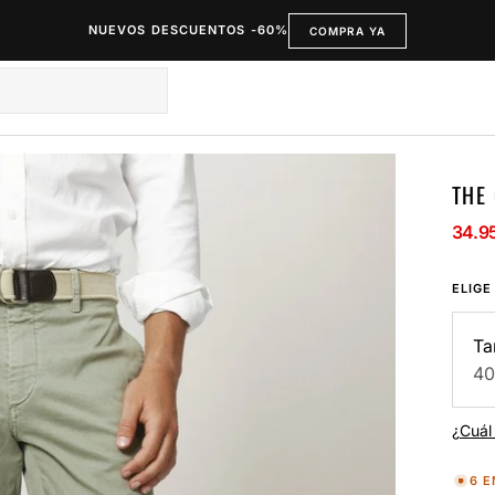
NUEVOS DESCUENTOS -60%
COMPRA YA
THE
34.9
Preci
Preci
de
regul
ELIGE
vent
Ta
40
¿Cuál 
6 E