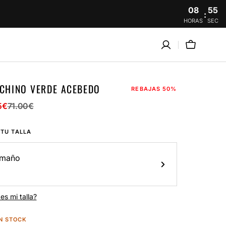
08
54
:
HORAS
SEC
Carro
 CHINO VERDE ACEBEDO
REBAJAS
50%
5
€
71.00
€
o
o
ar
 TU TALLA
a
maño
es mi talla?
N STOCK