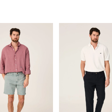
The
Chino
Lino
Azul
Marino