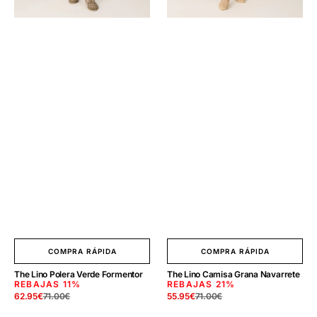
COMPRA RÁPIDA
COMPRA RÁPIDA
The Lino Polera Verde Formentor
The Lino Camisa Grana Navarrete
REBAJAS
11%
REBAJAS
21%
62.95
€
71.00
€
55.95
€
71.00
€
Precio
Precio
Precio
Precio
de
regular
de
regular