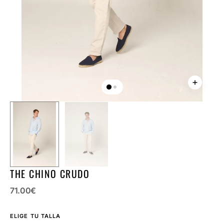
la
vista
de
galería
THE CHINO CRUDO
Precio
71.00
€
regular
ELIGE TU TALLA