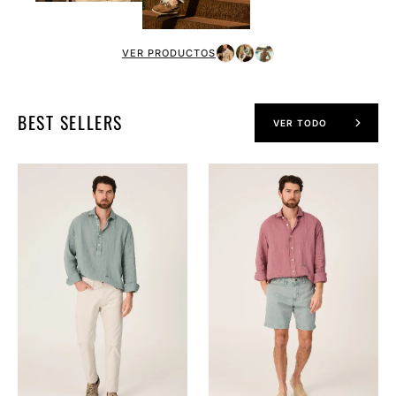
VER PRODUCTOS
BEST SELLERS
VER TODO
The
The
Lino
Lino
Polera
Camisa
Verde
Grana
Formentor
Navarrete