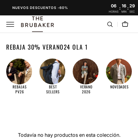
SALTAR
06
16
29
:
:
NUEVOS DESCUENTOS -60%
AL
HORAS
MIN
SEC
CONTENIDO
Carro
RECOPILACIÓN:
REBAJA 30% VERANO24 OLA 1
REBAJAS
BEST
VERANO
NOVEDADES
PV26
SELLERS
2026
Todavía no hay productos en esta colección.